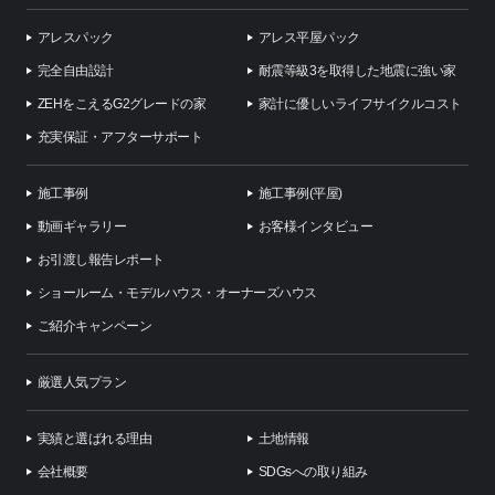
アレスパック
アレス平屋パック
完全自由設計
耐震等級3を取得した地震に強い家
ZEHをこえるG2グレードの家
家計に優しいライフサイクルコスト
充実保証・アフターサポート
施工事例
施工事例(平屋)
動画ギャラリー
お客様インタビュー
お引渡し報告レポート
ショールーム・モデルハウス・オーナーズハウス
ご紹介キャンペーン
厳選人気プラン
実績と選ばれる理由
土地情報
会社概要
SDGsへの取り組み